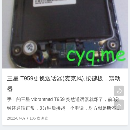
三星 T959更换送话器(麦克风),按键板，震动
器

手上的三星 vibrantmtd T959 突然送话器就坏了，前3分

钟还通话正常，3分钟后接起一个电话，对方就是听不到
我的声音，以为基带或版本问题，刷后还是一样，才意识
2012-07-07
186 次浏览
到问题的严重，看来是硬件故障。。 录音都没有反应，