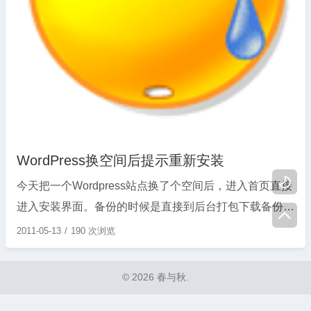
WordPress换空间后提示重新安装

今天把一个Wordpress站点换了个空间后，进入首页直接
进入安装界面。备份的时候是直接到后台打包下载备份。

然后上传到新空间，解压，然后修改相关的数据库参数。
2011-05-13
190 次浏览
不应该出现这样的提示。后来就没管了，以为是压缩的时
候出问题了。直到刚才重新上传了一遍压缩包才想起还没
© 2026 春与秋.
有上传数据库.. ...