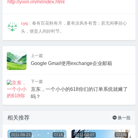
http://yixin.im/m/index.html
cyq
：春有百花秋有月，夏有凉风冬有雪；若无闲事挂心
头，便是人间好时节。
上一篇
Google Gmail使用exchange企业邮箱
下一篇
京东，一个小小的618你们的订单系统就瘫了
吗？
相关推荐
换一批

2011-09-23

18
2011-02-07

298