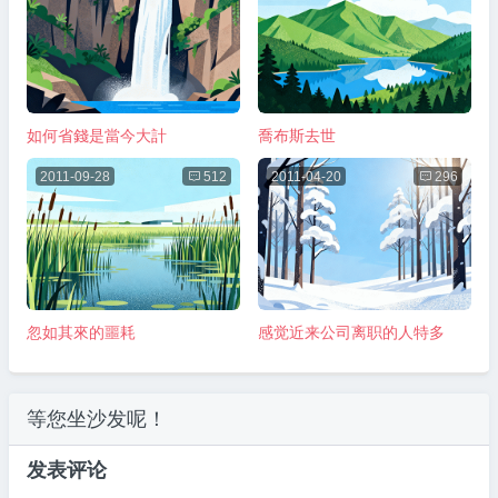
如何省錢是當今大計
喬布斯去世
2011-09-28

512
2011-04-20

296
忽如其來的噩耗
感觉近来公司离职的人特多
等您坐沙发呢！
发表评论