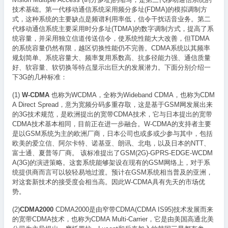
技术基础。第一代移动通信系统采用频分多址(FDMA)的模拟调制方
式，这种系统的主要缺点是频谱利用率低，信令干扰话音业务。第二
代移动通信系统主要采用时分多址(TDMA)的数字调制方式，提高了系
统容量，并采用独立信道传送信令，使系统性能大大改善，但TDMA
的系统容量仍然有限，越区切换性能仍不完善。CDMA系统以其频率
规划简单、系统容量大、频率复用系数高、抗多径能力强、通信质量
好、软容量、软切换等特点显示出巨大的发展潜力。下面分别介绍一
下3G的几种标准：
(1)
W-CDMA
也称为WCDMA，全称为Wideband CDMA，也称为CDM
A Direct Spread，意为宽频分码多重存取，这是基于GSM网发展出来
的3G技术规范，是欧洲提出的宽带CDMA技术，它与日本提出的宽带
CDMA技术基本相同，目前正在进一步融合。W-CDMA的支持者主要
是以GSM系统为主的欧洲厂商，日本公司也或多或少参与其中，包括
欧美的爱立信、阿尔卡特、诺基亚、朗讯、北电，以及日本的NTT、
富士通、夏普等厂商。 该标准提出了GSM(2G)-GPRS-EDGE-WCDM
A(3G)的演进策略。这套系统能够架设在现有的GSM网络上，对于系
统提供商而言可以较轻易地过渡。预计在GSM系统相当普及的亚洲，
对这套新技术的接受度会相当高。因此W-CDMA具有先天的市场优
势。
(2)
CDMA2000
CDMA2000是由窄带CDMA(CDMA IS95)技术发展而来
的宽带CDMA技术，也称为CDMA Multi-Carrier，它是由美国高通北美