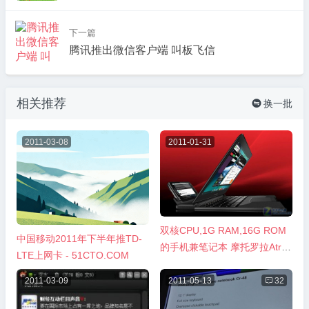
下一篇
腾讯推出微信客户端 叫板飞信
相关推荐
换一批

2011-03-08
2011-01-31
双核CPU,1G RAM,16G ROM
中国移动2011年下半年推TD-
的手机兼笔记本 摩托罗拉Atrix
LTE上网卡 - 51CTO.COM
4G
2011-03-09
2011-05-13

32