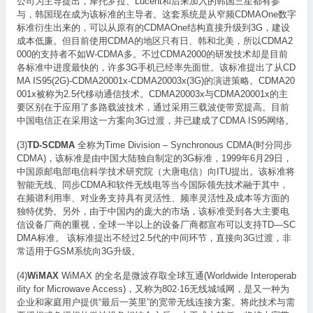
公司为主导提出，摩托罗拉、Lucent和后来加入的韩国三星都有参
与，韩国现在成为该标准的主导者。这套系统是从窄频CDMAOne数字
标准衍生出来的，可以从原有的CDMAOne结构直接升级到3G，建设
成本低廉。但目前使用CDMA的地区只有日、韩和北美，所以CDMA2
000的支持者不如W-CDMA多。不过CDMA2000的研发技术却是目前
各标准中进度最快的，许多3G手机已经率先面世。该标准提出了从CD
MA IS95(2G)-CDMA20001x-CDMA20003x(3G)的演进策略。CDMA20
001x被称为2.5代移动通信技术。CDMA20003x与CDMA20001x的主
要区别在于应用了多路载波技术，通过采用三载波使带宽提高。目前
中国电信正在采用这一方案向3G过渡，并已建成了CDMA IS95网络。
(3)
TD-SCDMA
全称为Time Division – Synchronous CDMA(时分同步
CDMA)，该标准是由中国大陆独自制定的3G标准，1999年6月29日，
中国原邮电部电信科学技术研究院（大唐电信）向ITU提出。该标准将
智能无线、同步CDMA和软件无线电等当今国际领先技术融于其中，
在频谱利用率、对业务支持具有灵活性、频率灵活性及成本等方面的
独特优势。另外，由于中国内的庞大的市场，该标准受到各大主要电
信设备厂商的重视，全球一半以上的设备厂商都宣布可以支持TD—SC
DMA标准。 该标准提出不经过2.5代的中间环节，直接向3G过渡，非
常适用于GSM系统向3G升级。
(4)
WiMAX
WiMAX 的全名是微波存取全球互通(Worldwide Interoperab
ility for Microwave Access)，又称为802·16无线城域网，是又一种为
企业和家庭用户提供“最后一英里”的宽带无线连接方案。将此技术与需