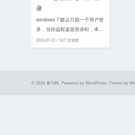
录
windows 7 默认只能一个用户登
录，当你远程桌面登录时，本地
桌面将自动退出。 就是新建一
2011-07-21
517 次浏览
个用户也一样不能同时使用。
需要修改termsrv.dll才能实现多
用户登录。 用UltraEdit-32打
开 c:\Windows\System32\ 的 t
© 2026 春与秋.
Powered by
WordPress
. Theme by
We
ermsrv.dll 文件，替换以下文
字。 x86 版本： 替换 3B86200
300000F84574B01 ...