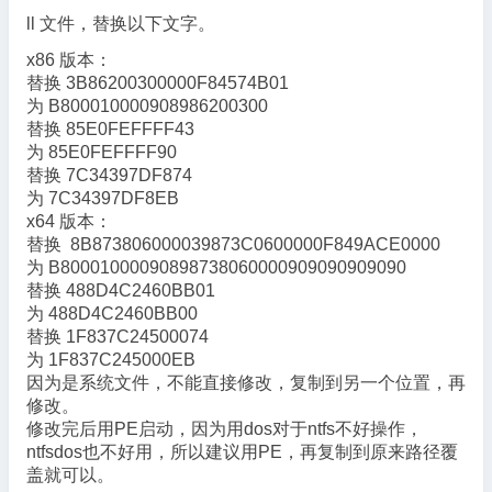
ll 文件，替换以下文字。
x86 版本：
替换
3B86200300000F84574B01
为
B800010000908986200300
替换
85E0FEFFFF43
为
85E0FEFFFF90
替换
7C34397DF874
为
7C34397DF8EB
x64 版本：
替换
8B873806000039873C060000
0F849ACE0000
为
B80001000090898738060000
909090909090
替换
488D4C2460BB01
为
488D4C2460BB00
替换
1F837C24500074
为
1F837C245000EB
因为是系统文件，不能直接修改，复制到另一个位置，再
修改。
修改完后用PE启动，因为用dos对于ntfs不好操作，
ntfsdos也不好用，所以建议用PE，再复制到原来路径覆
盖就可以。