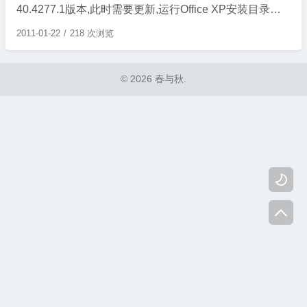
40.4277.1版本,此时需要更新,运行Office XP安装目录下
的,files\osp\1028\ie5\ch\oainst.exe文件更新. 若是不行,请
2011-01-22
218 次浏览
先删除asycfilt.dall.win98在c:\windows\system下删除,win
Xp以上在c:\windows\system32目录删除. 再运行oainst.
© 2026 春与秋.
...

