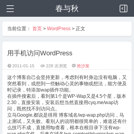
春与秋
当前位置：
首页
>
WordPress
> 正文
用手机访问WordPress
2011-01-15
228 次浏览
抢沙发



这个博客自己会坚持更新，考虑到有时身边没有电脑，又
突然看到，或想到一些触动心灵的事物或想法，能方便及
时记录，特添加wap插件功能。
在插件搜索后，看到第1个是WP-Wap又是4.5个星，版本
2.30，直接安装，安装后想当然直接用cyq.me/wap访
问，既然找不到访问点。
立马Google,都说是得用 博客域名/wp-wap.php访问，马
上测试，又失败。看别人的说明都很简单的，难道还有什
么技巧不成，直接用ftp查看，根本在根目录下没有wp-
wap.php文件，后来在域名/wp-comtent/plugins/wp-wap