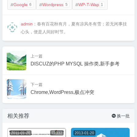
Google
Wordpress
WP-T-Wap
6
5
1



admin
：春有百花秋有月，夏有凉风冬有雪；若无闲事挂
心头，便是人间好时节。
上一篇
DISCUZ的PHP MYSQL 操作类,新手参考
下一篇
Chrome,WordPress,极点冲突
相关推荐
换一批

2011-01-26

332
2013-01-20